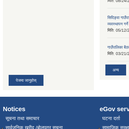
मिति:
08/24/
सिदिङ्वा गाउँ
व्यवस्थापन गर्न
मिति:
05/12/
गाउँपालिका बै
मिति:
03/21/
अन्य
पेजमा जानुहोस्
Notices
eGov serv
सूचना तथा समाचार
घटना दर्ता
सार्वजनिक खरीद /बोलपत्र सूचना
सामाजिक सुरक्ष