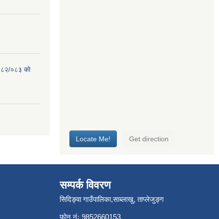
 २०८२/०८३ को
सम्पर्क विवरण
सिदिङ्वा गाउँपालिका,साब्लाखु, ताप्लेजुङ्ग
फोन नंः 9852660153