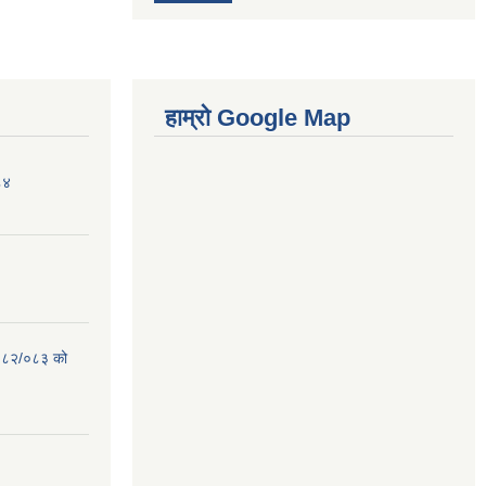
हाम्रो Google Map
८४
 २०८२/०८३ को