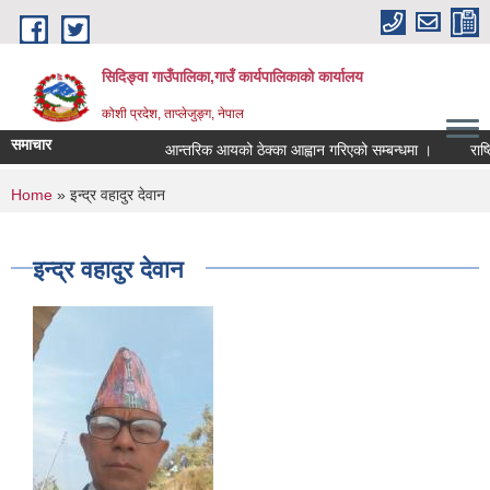
Skip to main content
सिदिङ्वा गाउँपालिका,गाउँ कार्यपालिकाको कार्यालय
कोशी प्रदेश, ताप्लेजुङ्ग, नेपाल
समाचार
आन्तरिक आयको ठेक्का आह्वान गरिएको सम्बन्धमा ।
राष्ट्
You are here
Home
» इन्द्र वहादुर देवान
इन्द्र वहादुर देवान