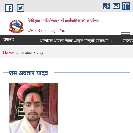
Skip to main content
सिदिङ्वा गाउँपालिका,गाउँ कार्यपालिकाको कार्यालय
कोशी प्रदेश, ताप्लेजुङ्ग, नेपाल
समाचार
आन्तरिक आयको ठेक्का आह्वान गरिएको सम्बन्धमा ।
राष्ट्रिय
You are here
Home
» राम अवतार यादव
राम अवतार यादव