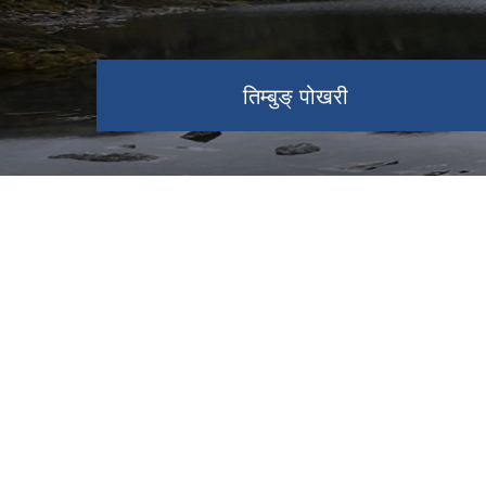
तिम्बुङ् पोखरी
तिम्बुङ पोखरको शोभा वढाउदै केन्जो
सिदिङ्वा गाउँपालिका कार्यालयको नयाँ भवन
(पदमचाल)
।
सिदिङ्वा गाउँपालिका कार्यालयको नयाँ भवन