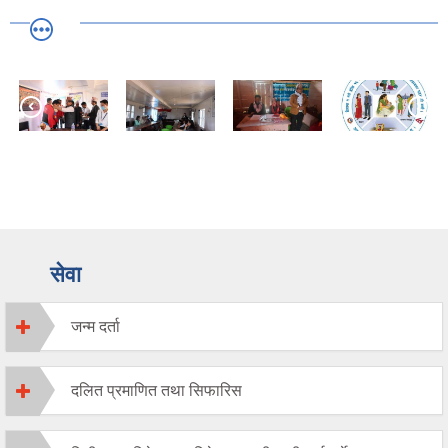
गजेन्द्र थलङ
इन्जिनियर ( छैठौ)
सेवा
जन्म दर्ता
दलित प्रमाणित तथा सिफारिस